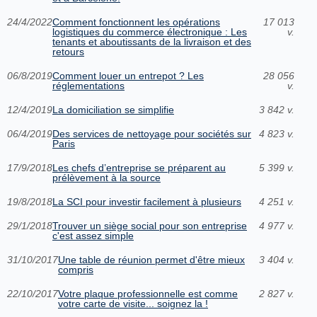
24/4/2022
Comment fonctionnent les opérations
17 013
logistiques du commerce électronique : Les
v.
tenants et aboutissants de la livraison et des
retours
06/8/2019
Comment louer un entrepot ? Les
28 056
réglementations
v.
12/4/2019
La domiciliation se simplifie
3 842 v.
06/4/2019
Des services de nettoyage pour sociétés sur
4 823 v.
Paris
17/9/2018
Les chefs d’entreprise se préparent au
5 399 v.
prélèvement à la source
19/8/2018
La SCI pour investir facilement à plusieurs
4 251 v.
29/1/2018
Trouver un siège social pour son entreprise
4 977 v.
c'est assez simple
31/10/2017
Une table de réunion permet d'être mieux
3 404 v.
compris
22/10/2017
Votre plaque professionnelle est comme
2 827 v.
votre carte de visite... soignez la !